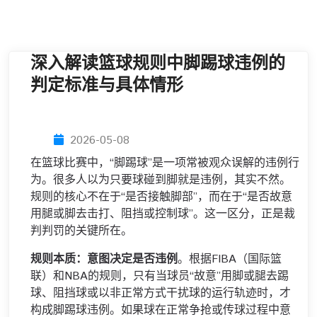
深入解读篮球规则中脚踢球违例的
判定标准与具体情形
2026-05-08
在篮球比赛中，“脚踢球”是一项常被观众误解的违例行
为。很多人以为只要球碰到脚就是违例，其实不然。
规则的核心不在于“是否接触脚部”，而在于“是否故意
用腿或脚去击打、阻挡或控制球”。这一区分，正是裁
判判罚的关键所在。
规则本质：意图决定是否违例
。根据FIBA（国际篮
联）和NBA的规则，只有当球员“故意”用脚或腿去踢
球、阻挡球或以非正常方式干扰球的运行轨迹时，才
构成脚踢球违例。如果球在正常争抢或传球过程中意