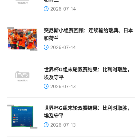
2026-07-14
突尼斯小组赛回顾：连续输给瑞典、日本
和荷兰
2026-07-14
世界杯G组末轮双赛结果：比利时取胜，
埃及守平
2026-07-13
世界杯G组末轮双赛结果：比利时取胜，
埃及守平
2026-07-13