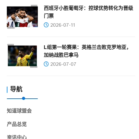
西班牙小胜葡萄牙：控球优势转化为晋级
门票
2026-07-11
L组第一轮赛果：英格兰击败克罗地亚，
加纳战胜巴拿马
2026-07-07
导航
知道
球盟会
产品总览
资讯中心