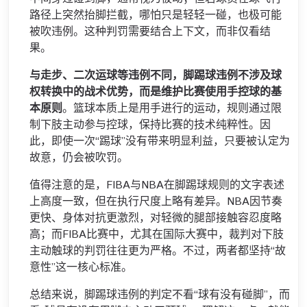
路径上突然抬脚拦截，哪怕只是轻轻一碰，也极可能
被吹违例。这种判罚需要结合上下文，而非仅看结
果。
与走步、二次运球等违例不同，脚踢球违例不涉及球
权转换中的战术优势，而是维护比赛使用手控球的基
本原则
。篮球本质上是用手进行的运动，规则通过限
制下肢主动参与控球，保持比赛的技术纯粹性。因
此，即使一次“踢球”没有带来明显利益，只要被认定为
故意，仍会被吹罚。
值得注意的是，FIBA与NBA在脚踢球规则的文字表述
上高度一致，但在执行尺度上略有差异。NBA因节奏
更快、身体对抗更激烈，对轻微的腿部接触容忍度略
高；而FIBA比赛中，尤其在国际大赛中，裁判对下肢
主动触球的判罚往往更为严格。不过，两者都坚持“故
意性”这一核心标准。
总结来说，脚踢球违例的判定不看“球有没有碰脚”，而