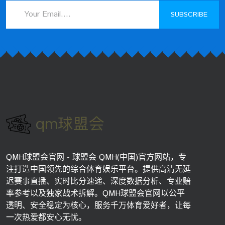
SUBSCRIBE
QMH球盟会官网 - 球盟会·QMH(中国)官方网站，专
注打造中国领先的综合体育娱乐平台。提供高清无延
迟赛事直播、实时比分速递、深度数据分析、专业赔
率参考以及独家战术拆解。QMH球盟会官网以公平
透明、安全稳定为核心，服务千万体育爱好者，让每
一次热爱都安心无忧。