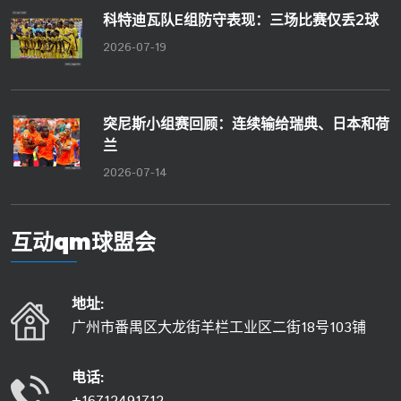
科特迪瓦队E组防守表现：三场比赛仅丢2球
2026-07-19
突尼斯小组赛回顾：连续输给瑞典、日本和荷
兰
2026-07-14
互动
qm球盟会
地址:
广州市番禺区大龙街羊栏工业区二街18号103铺
电话: