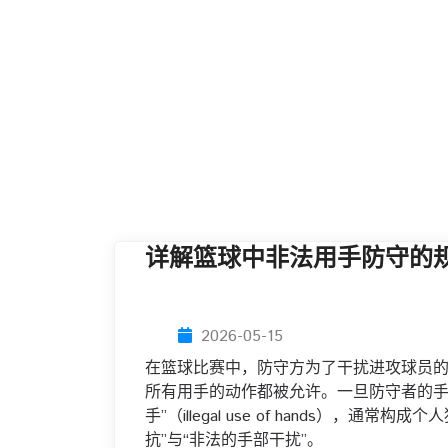
详解篮球中非法用手防守的
2026-05-15
在篮球比赛中，防守方为了干扰进攻球员
所有用手的动作都被允许。一旦防守者的手
手”（illegal use of hands）
抗”与“非法的手部干扰”。