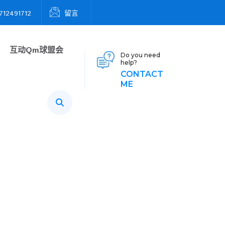
2491712
留言
互动
Qm球盟会
Do you need
help?
CONTACT
ME