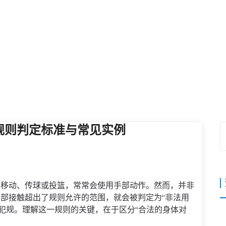
首页
产品总览
规则判定标准与常见实例
的移动、传球或投篮，常常会使用手部动作。然而，并非
部接触超出了规则允许的范围，就会被判定为“非法用
，通常构成个人犯规。理解这一规则的关键，在于区分“合法的身体对