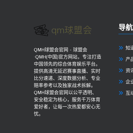
导航
知
QMH球盟会官网 - 球盟会
·QMH(中国)官方网站，专注打造
产
中国领先的综合体育娱乐平台。
资
提供高清无延迟赛事直播、实时
比分速递、深度数据分析、专业
企
赔率参考以及独家战术拆解。
QMH球盟会官网以公平透明、
互
安全稳定为核心，服务千万体育
爱好者，让每一次热爱都安心无
忧。