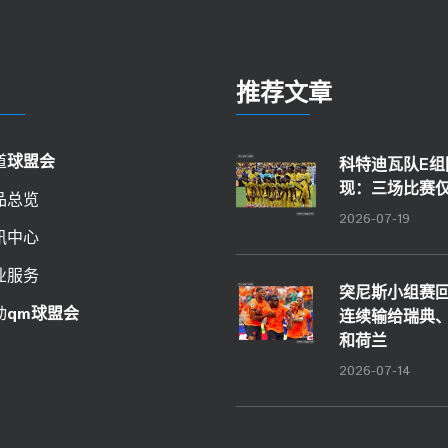
推荐文章
道
球盟会
科特迪瓦队E组
现：三场比赛仅
品总览
2026-07-19
讯中心
业服务
突尼斯小组赛
动
qm球盟会
连续输给瑞典
和荷兰
2026-07-14