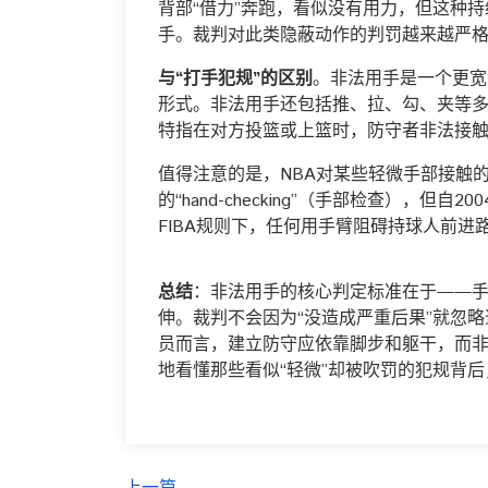
背部“借力”奔跑，看似没有用力，但这种
手。裁判对此类隐蔽动作的判罚越来越严
与“打手犯规”的区别
。非法用手是一个更宽
形式。非法用手还包括推、拉、勾、夹等
特指在对方投篮或上篮时，防守者非法接
值得注意的是，NBA对某些轻微手部接触的
的“hand-checking”（手部检查），
FIBA规则下，任何用手臂阻碍持球人前
总结
：非法用手的核心判定标准在于——手
伸。裁判不会因为“没造成严重后果”就忽略
员而言，建立防守应依靠脚步和躯干，而
地看懂那些看似“轻微”却被吹罚的犯规背