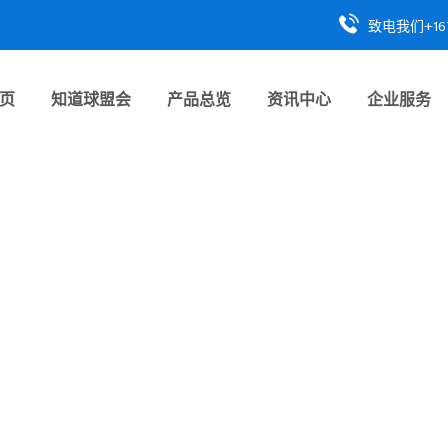
致电我们+1671
页
知道
球盟会
产品总览
资讯中心
企业服务
产品总览