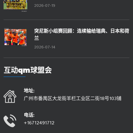
2026-07-19
突尼斯小组赛回顾：连续输给瑞典、日本和荷
兰
2026-07-14
互动
qm球盟会
地址:
广州市番禺区大龙街羊栏工业区二街18号103铺
电话:
+16712491712