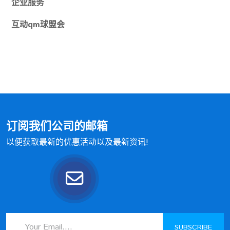
企业服务
互动
qm球盟会
订阅我们公司的邮箱
以便获取最新的优惠活动以及最新资讯!
SUBSCRIBE