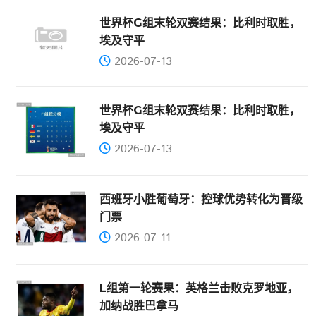
世界杯G组末轮双赛结果：比利时取胜，
埃及守平
2026-07-13
世界杯G组末轮双赛结果：比利时取胜，
埃及守平
2026-07-13
西班牙小胜葡萄牙：控球优势转化为晋级
门票
2026-07-11
L组第一轮赛果：英格兰击败克罗地亚，
加纳战胜巴拿马