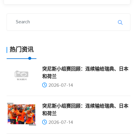
热门资讯
突尼斯小组赛回顾：连续输给瑞典、日本
和荷兰
2026-07-14
突尼斯小组赛回顾：连续输给瑞典、日本
和荷兰
2026-07-14