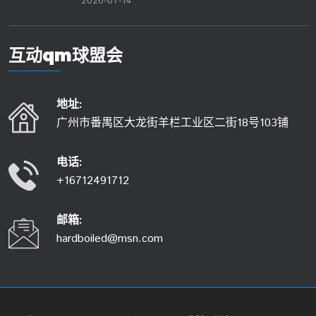
2026-07-14
互动
qm球盟会
地址:
广州市番禺区大龙街羊栏工业区二街18号103铺
电话:
+16712491712
邮箱:
hardboiled@msn.com