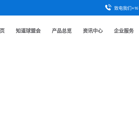
致电我们+1671
页
知道
球盟会
产品总览
资讯中心
企业服务
产品总览