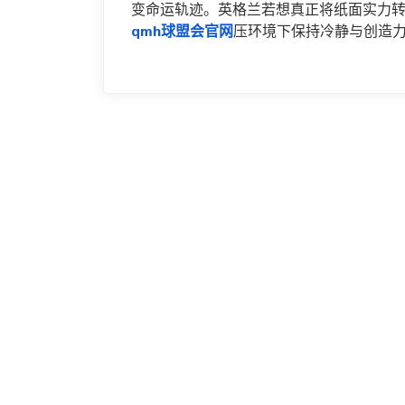
变命运轨迹。英格兰若想真正将纸面实力
qmh球盟会官网
压环境下保持冷静与创造力