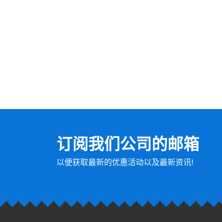
订阅我们公司的邮箱
以便获取最新的优惠活动以及最新资讯!