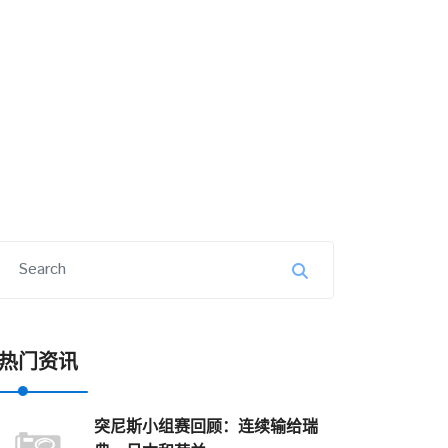
热门资讯
突尼斯小组赛回顾：连续输给瑞