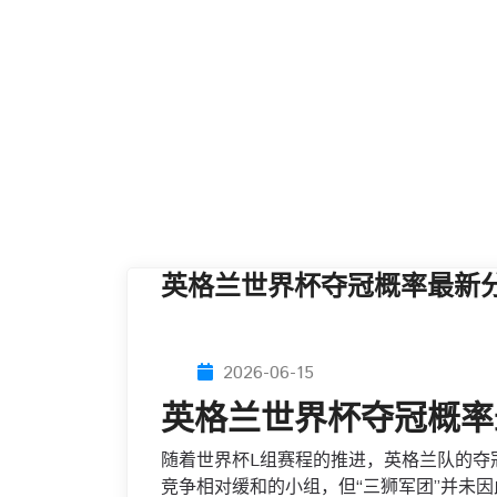
英格兰世界杯夺冠概率最新
2026-06-15
英格兰世界杯夺冠概率
随着世界杯L组赛程的推进，英格兰队的夺
竞争相对缓和的小组，但“三狮军团”并未