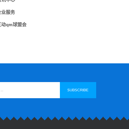
资讯中心
企业服务
互动
qm球盟会
SUBSCRIBE