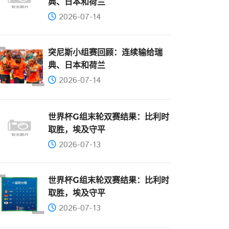
典、日本和荷兰
2026-07-14
突尼斯小组赛回顾：连续输给瑞
典、日本和荷兰
2026-07-14
世界杯G组末轮双赛结果：比利时
取胜，埃及守平
2026-07-13
世界杯G组末轮双赛结果：比利时
取胜，埃及守平
2026-07-13