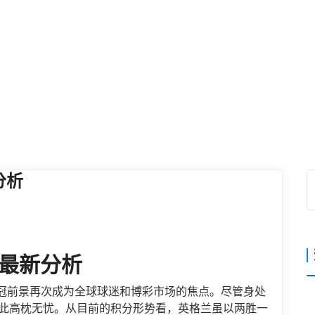
首页
产品总览
分析
最新分析
冠前景再次成为全球球迷和博彩市场的焦点。尽管身处
因此高枕无忧。从目前的积分形势看，英格兰虽以两胜一