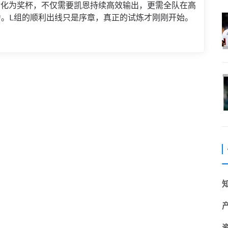
转化为奖杯，不仅需要凯恩持续高效输出，更需全队在高
。L组的顺利出线只是序章，真正的试炼才刚刚开始。