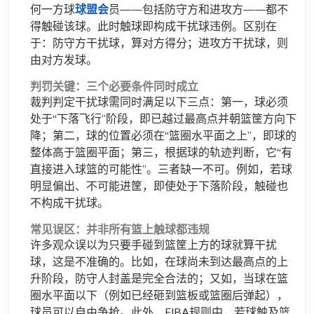
何一方球
球盟会
员——包括防守方和进攻方——都不
得触碰该球。此时触球即构成干扰球违例。区别在
于：防守方干扰球，算对方得分；进攻方干扰球，则
由对方发球。
判罚关键：三个必要条件同时成立
裁判判定干扰球需同时满足以下三点：第一，球必须
处于“下落飞行”阶段，即已越过最高点并朝篮筐方向下
降；第二，球的位置必须在“篮圈水平面之上”，即球的
整体高于篮圈平面；第三，根据球的轨迹判断，它“有
直接进入球篮的可能性”。三者缺一不可。例如，若球
明显偏出、不可能进筐，即使处于下落阶段，触碰也
不构成干扰球。
常见误区：并非所有篮上触球都违规
许多观众误以为只要手碰到篮筐上方的球就算干扰
球，这是不准确的。比如，在球尚未到达最高点的上
升阶段，防守人封盖是完全合法的；又如，当球在篮
圈水平面以下（例如已经砸到篮板或篮圈后弹起），
球员可以自由争抢。此外，FIBA规则中，若球触及篮