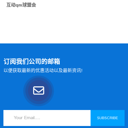
互动
qm球盟会
订阅我们公司的邮箱
以便获取最新的优惠活动以及最新资讯!
SUBSCRIBE