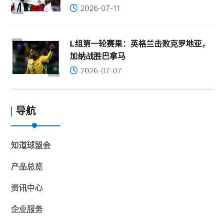
2026-07-11
L组第一轮赛果：英格兰击败克罗地亚，
加纳战胜巴拿马
2026-07-07
导航
知道
球盟会
产品总览
资讯中心
企业服务