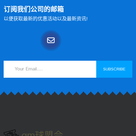
订阅我们公司的邮箱
以便获取最新的优惠活动以及最新资讯!
SUBSCRIBE