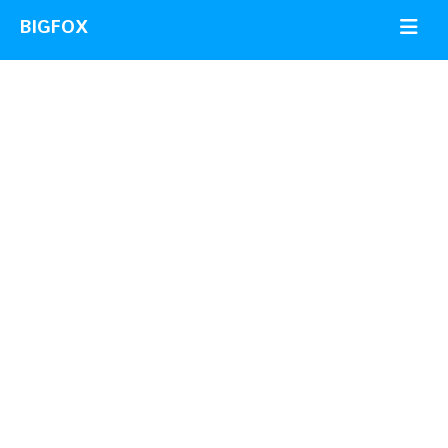
资讯中心
首页
资讯中心