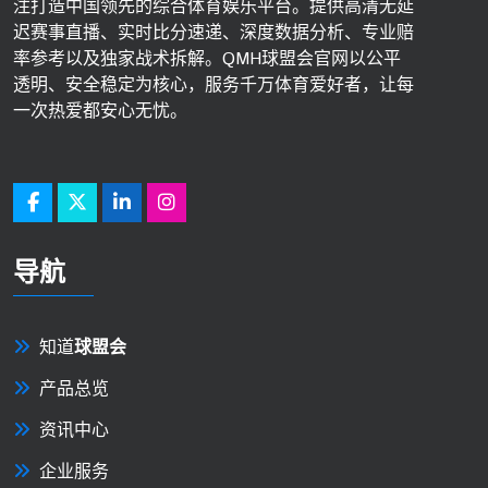
注打造中国领先的综合体育娱乐平台。提供高清无延
迟赛事直播、实时比分速递、深度数据分析、专业赔
率参考以及独家战术拆解。QMH球盟会官网以公平
透明、安全稳定为核心，服务千万体育爱好者，让每
一次热爱都安心无忧。
导航
知道
球盟会
产品总览
资讯中心
企业服务