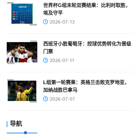
世界杯G组末轮双赛结果：比利时取胜，
埃及守平
2026-07-13
西班牙小胜葡萄牙：控球优势转化为晋级
门票
2026-07-11
L组第一轮赛果：英格兰击败克罗地亚，
加纳战胜巴拿马
2026-07-07
导航